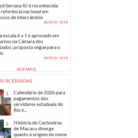
d Serrana RJ é reconhecida
referência nacional em
ssos de Intercâmbio
28/05/26 - 14:04
a escala 6 x 1 é aprovado em
turnos na Câmara dos
ados; proposta segue para o
do
28/05/26 - 14:04
VER MAIS
IS ACESSADAS
Calendário de 2026 para
1.
pagamentos dos
servidores estaduais do
Rio é...
História de Cachoeiras
2.
de Macacu diverge
quanto à origem do nome