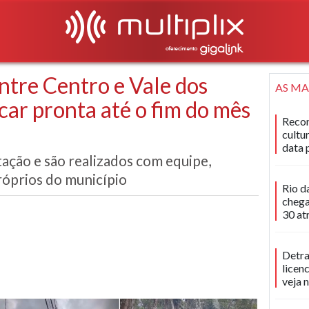
entre Centro e Vale dos
AS MA
car pronta até o fim do mês
Recon
cultu
data 
tação e são realizados com equipe,
róprios do município
Rio d
chega
30 at
Detra
licen
veja 