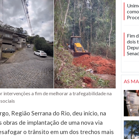
Unime
como 
Proce
Fim d
dois 
Deput
Sena
AS MA
 intervenções a fim de melhorar a trafegabilidade na
sociais
go, Região Serrana do Rio, deu início, na
às obras de implantação de uma nova via
esafogar o trânsito em um dos trechos mais