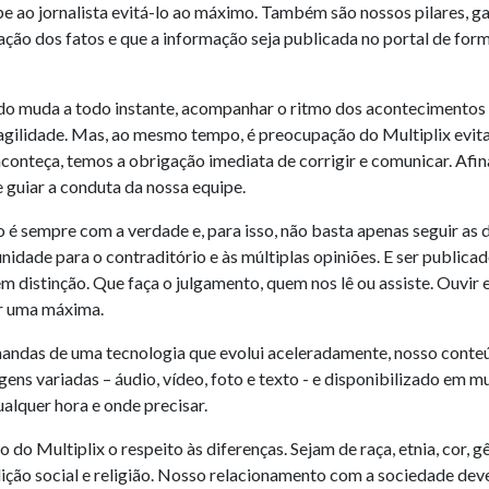
 ao jornalista evitá-lo ao máximo. Também são nossos pilares, gar
ação dos fatos e que a informação seja publicada no portal de for
o muda a todo instante, acompanhar o ritmo dos acontecimentos 
 agilidade. Mas, ao mesmo tempo, é preocupação do Multiplix evita
aconteça, temos a obrigação imediata de corrigir e comunicar. Afina
 guiar a conduta da nossa equipe.
 sempre com a verdade e, para isso, não basta apenas seguir as di
nidade para o contraditório e às múltiplas opiniões. E ser publicad
em distinção. Que faça o julgamento, quem nos lê ou assiste. Ouvir e
er uma máxima.
andas de uma tecnologia que evolui aceleradamente, nosso conte
ens variadas – áudio, vídeo, foto e texto - e disponibilizado em m
alquer hora e onde precisar.
o do Multiplix o respeito às diferenças. Sejam de raça, etnia, cor, 
dição social e religião. Nosso relacionamento com a sociedade dev