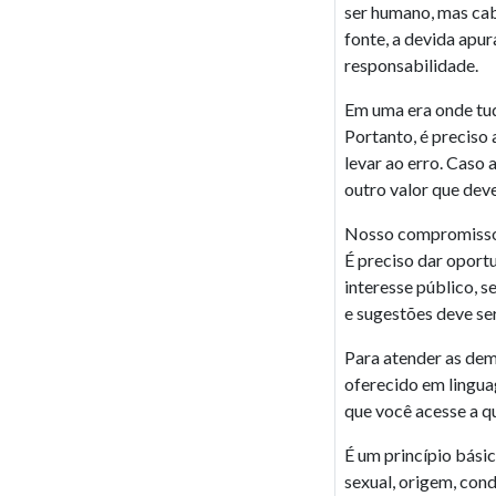
ser humano, mas cabe
fonte, a devida apur
responsabilidade.
Em uma era onde tud
Portanto, é preciso
levar ao erro. Caso 
outro valor que deve
Nosso compromisso é
É preciso dar oportu
interesse público, s
e sugestões deve s
Para atender as dem
oferecido em linguag
que você acesse a qu
É um princípio básic
sexual, origem, con