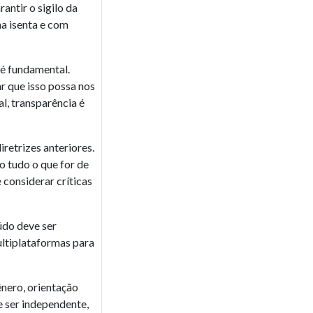
antir o sigilo da
ma isenta e com
é fundamental.
r que isso possa nos
l, transparência é
retrizes anteriores.
o tudo o que for de
 considerar críticas
údo deve ser
ultiplataformas para
gênero, orientação
e ser independente,