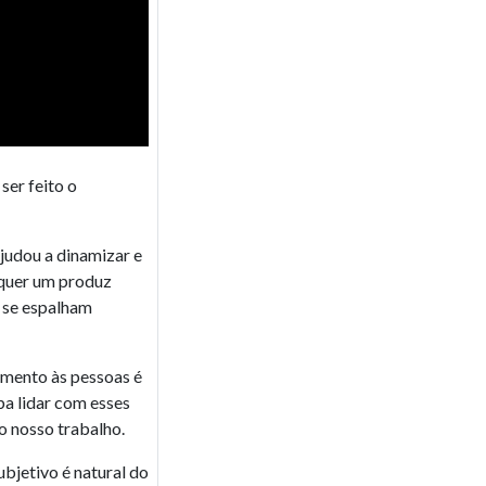
ser feito o
judou a dinamizar e
lquer um produz
e se espalham
cimento às pessoas é
ba lidar com esses
o nosso trabalho.
ubjetivo é natural do