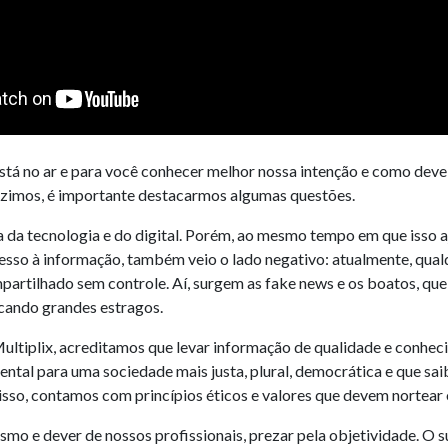
stá no ar e para você conhecer melhor nossa intenção e como deve 
zimos, é importante destacarmos algumas questões.
a da tecnologia e do digital. Porém, ao mesmo tempo em que isso a
esso à informação, também veio o lado negativo: atualmente, qua
partilhado sem controle. Aí, surgem as fake news e os boatos, qu
cando grandes estragos.
 Multiplix, acreditamos que levar informação de qualidade e conhe
tal para uma sociedade mais justa, plural, democrática e que sai
 isso, contamos com princípios éticos e valores que devem nortear 
ismo e dever de nossos profissionais, prezar pela objetividade. O s