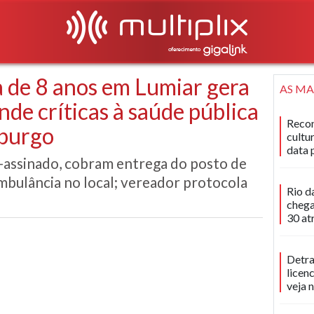
 de 8 anos em Lumiar gera
AS MA
de críticas à saúde pública
Recon
iburgo
cultu
data 
assinado, cobram entrega do posto de
mbulância no local; vereador protocola
Rio d
chega
30 at
Detra
licen
veja 