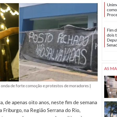
Unime
como 
Proce
Fim d
dois 
Deput
Sena
AS MA
 onda de forte comoção e protestos de moradores |
a, de apenas oito anos, neste fim de semana
a Friburgo, na Região Serrana do Rio,