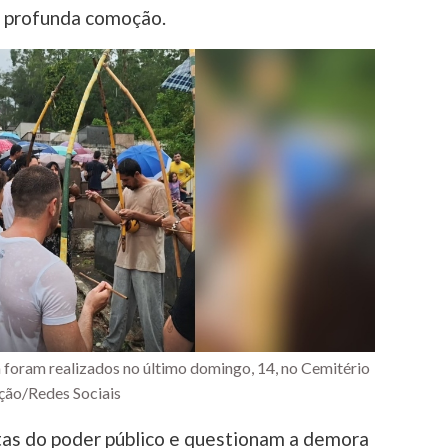
 profunda comoção.
a foram realizados no último domingo, 14, no Cemitério
ção/Redes Sociais
as do poder público e questionam a demora