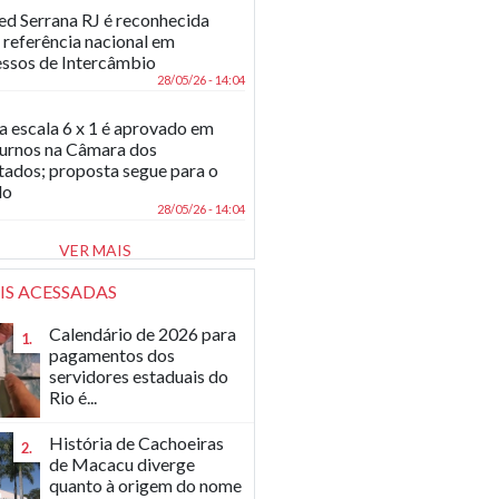
d Serrana RJ é reconhecida
referência nacional em
ssos de Intercâmbio
28/05/26 - 14:04
a escala 6 x 1 é aprovado em
turnos na Câmara dos
ados; proposta segue para o
do
28/05/26 - 14:04
VER MAIS
IS ACESSADAS
Calendário de 2026 para
1.
pagamentos dos
servidores estaduais do
Rio é...
História de Cachoeiras
2.
de Macacu diverge
quanto à origem do nome