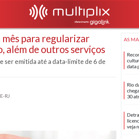
 mês para regularizar
AS MA
o, além de outros serviços
Recon
ser emitida até a data-limite de 6 de
cultu
data 
Rio d
chega
RE-RJ
30 at
Detra
licen
veja 