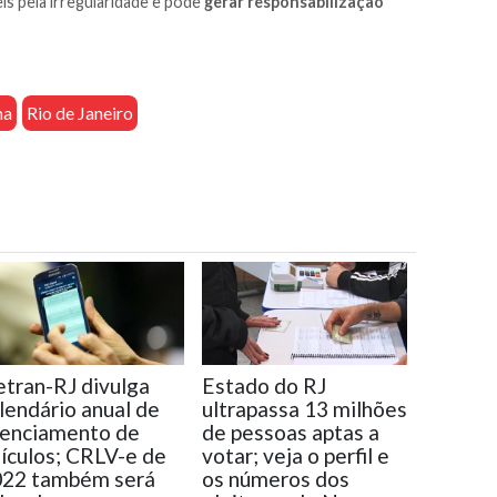
is pela irregularidade e pode
gerar responsabilização
na
Rio de Janeiro
tran-RJ divulga
Estado do RJ
lendário anual de
ultrapassa 13 milhões
cenciamento de
de pessoas aptas a
ículos; CRLV-e de
votar; veja o perfil e
022 também será
os números dos