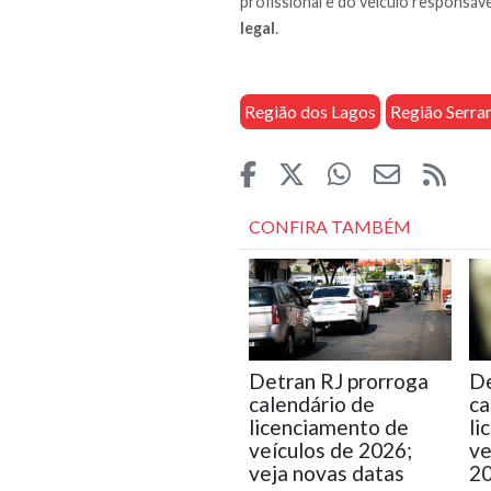
profissional e do veículo responsáve
legal
.
Região dos Lagos
Região Serra
CONFIRA TAMBÉM
Detran RJ prorroga
De
calendário de
ca
licenciamento de
li
veículos de 2026;
ve
veja novas datas
2