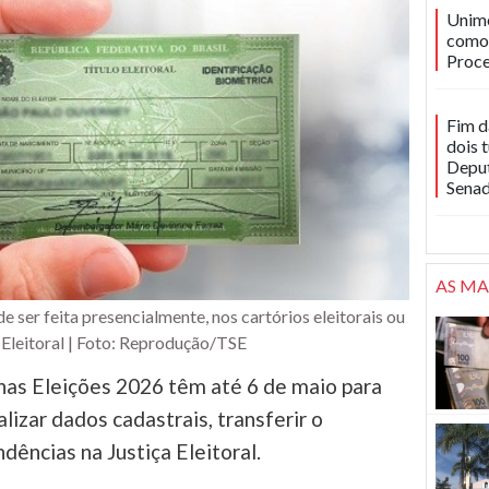
Unime
como 
Proce
Fim d
dois 
Deput
Sena
AS MA
de ser feita presencialmente, nos cartórios eleitorais ou
 Eleitoral | Foto: Reprodução/TSE
nas Eleições 2026 têm até 6 de maio para
ualizar dados cadastrais, transferir o
ndências na Justiça Eleitoral.