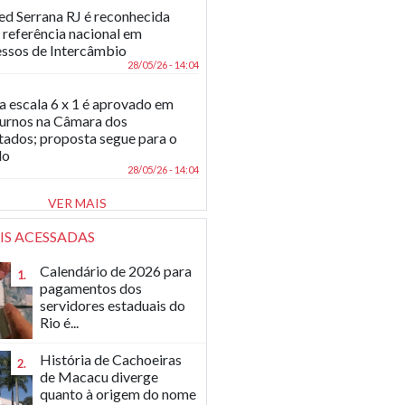
d Serrana RJ é reconhecida
referência nacional em
ssos de Intercâmbio
28/05/26 - 14:04
a escala 6 x 1 é aprovado em
turnos na Câmara dos
ados; proposta segue para o
do
28/05/26 - 14:04
VER MAIS
IS ACESSADAS
Calendário de 2026 para
1.
pagamentos dos
servidores estaduais do
Rio é...
História de Cachoeiras
2.
de Macacu diverge
quanto à origem do nome