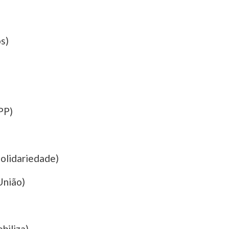
s)
PP)
Solidariedade)
União)
biliza)