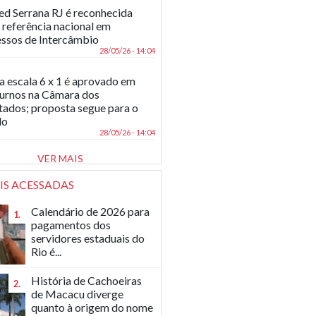
d Serrana RJ é reconhecida
referência nacional em
ssos de Intercâmbio
28/05/26 - 14:04
a escala 6 x 1 é aprovado em
turnos na Câmara dos
ados; proposta segue para o
do
28/05/26 - 14:04
VER MAIS
IS ACESSADAS
Calendário de 2026 para
1.
pagamentos dos
servidores estaduais do
Rio é...
História de Cachoeiras
2.
de Macacu diverge
quanto à origem do nome