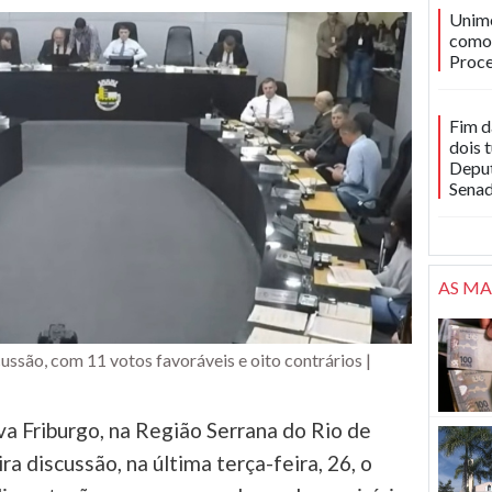
Unime
como 
Proce
Fim d
dois 
Deput
Sena
AS MA
ssão, com 11 votos favoráveis e oito contrários |
a Friburgo, na Região Serrana do Rio de
ra discussão, na última terça-feira, 26, o