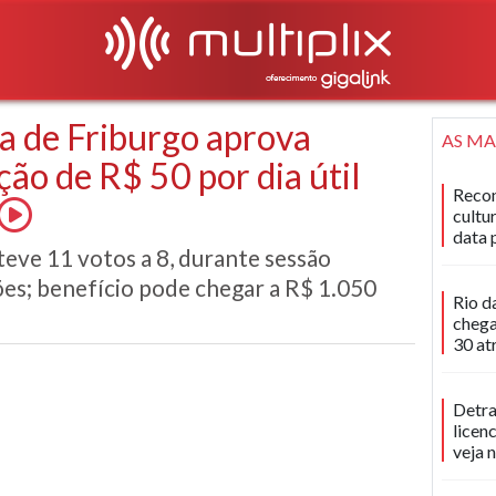
a de Friburgo aprova
AS MA
ção de R$ 50 por dia útil
Recon
cultu
data 
teve 11 votos a 8, durante sessão
es; benefício pode chegar a R$ 1.050
Rio d
chega
30 at
Detra
licen
veja 